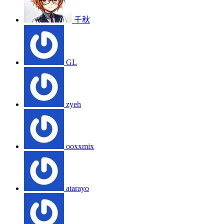
千秋
GL
zyeh
ooxxmix
atarayo