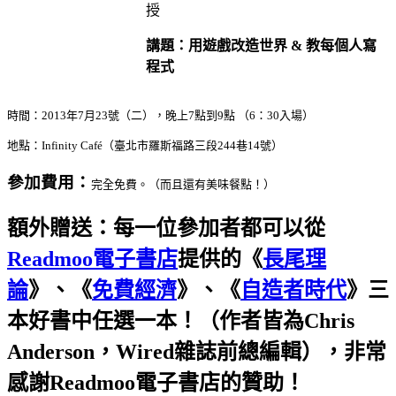
授
講題：用遊戲改造世界 & 教每個人寫
程式
時間：2013年7月23號（二），晚上7點到9點 （6：30入場）
地點：
Infinity Café（臺北市羅斯福路三段244巷14號）
參加費用：
完全免費。（而且還有美味餐點！）
額外贈送：每一位參加者都可以從
Readmoo電子書店
提供的《
長尾理
論
》、《
免費經濟
》、《
自造者時代
》三
本好書中任選一本！（作者皆為Chris
Anderson，Wired雜誌前總編輯），非常
感謝Readmoo電子書店的贊助！