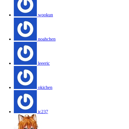
wookun
noahchen
leeeric
okichen
ic237