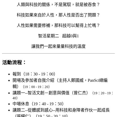
人類與科技的關係，不是駕馭，就是被吞食？
科技如果來自於人性，那人性是否出了問題？
人性
如果
需要修補，那科技可以幫得上忙嗎？
智活星期二 超越0與1
讓我們一起來量量科技的溫度
活動流程：
報到（18：30 - 19：00）
開場及參加者自我介紹（主持人鄭國威，PanSci總編
輯）
（19：00 - 19：20）
講題一--智活文創－創意與價值（曾仁杰）
（19：20 - 19：
40）
中場休息（19：40 - 19：50）
講題二--從體感到感心--用科技和身障者作伙一起成長
（張耀仁）（19：50 - 20：10）