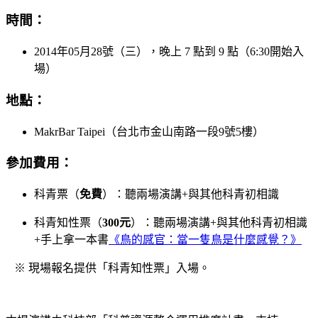
時間：
2014年05月28號（三），晚上 7 點到 9 點（6:30開始入
場）
地點：
MakrBar Taipei（台北市金山南路一段9號5樓）
參加費用：
科青票（
免費
）：聽兩場演講+與其他科青初相識
科青知性票（
300元
）：聽兩場演講+與其他科青初相識
+手上拿一本書
《鳥的感官：當一隻鳥是什麼感覺？》
※ 現場報名提供「科青知性票」入場。