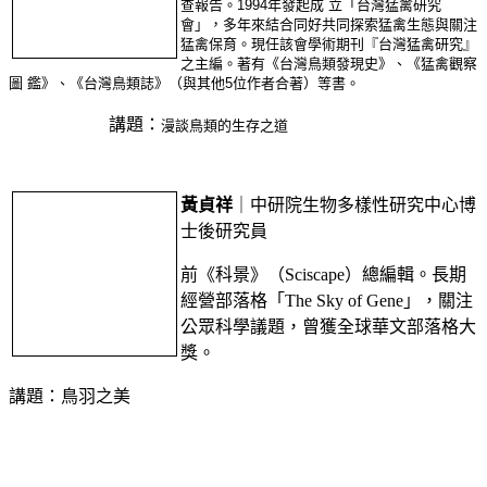
查報告。1994年發起成 立「台灣猛禽研究
會」，多年來結合同好共同探索猛禽生態與關注
猛禽保育。現任該會學術期刊『台灣猛禽研究』
之主編。著有《台灣鳥類發現史》、《猛禽觀察
圖 鑑》、《台灣鳥類誌》（與其他5位作者合著）等書。
講題：
漫談鳥類的生存之道
黃貞祥
｜中研院生物多樣性研究中心博
士後研究員
前《科景》（Sciscape）總編輯。長期
經營部落格「The Sky of Gene」，關注
公眾科學議題，曾獲全球華文部落格大
獎。
講題：鳥羽之美