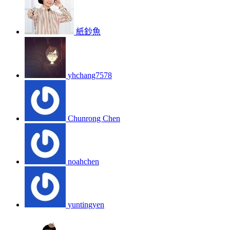
紙鈔魚
yhchang7578
Chunrong Chen
noahchen
yuntingyen