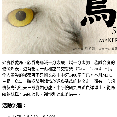
梁實秋愛鳥，欣賞鳥那減一分太瘦、增一分太肥，穠纖合度的
俊俏外表，還有黎明一派和諧的交響樂（Dawn chorus）。鳥
令人驚嘆的秘密可不只國文課本中這1400字而已。本月M.I.C.
主題－鳥事，將邀請到鍾情於觀察猛禽的林文宏，還有一心想
複製鳥的祖先－獸腳類恐龍，中研院研究員黃貞祥博士，從鳥
類多樣性、鳥類演化，讓你知道更多鳥事。
活動流程：
報到（18：30 - 19：00）